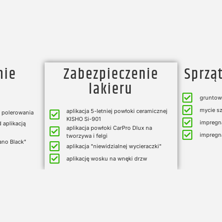
nie
Zabezpieczenie
Sprzą
lakieru
gruntow
mycie sz
aplikacja 5-letniej powłoki ceramicznej
o polerowania
KISHO Si-901
impregna
 aplikacją
aplikacja powłoki CarPro Dlux na
impregna
tworzywa i felgi
ano Black"
aplikacja "niewidzialnej wycieraczki"
aplikację wosku na wnęki drzw