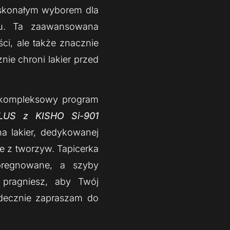
oskonałym wyborem dla
u. Ta zaawansowana
ci, ale także znacznie
ie chroni lakier przed
 kompleksowy program
LUS z KISHO Si-901
na lakier, dedykowanej
e z tworzyw. Tapicerka
mpregnowane, a szyby
 pragniesz, aby Twój
rdecznie zapraszam do