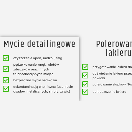
Mycie detailingowe
Polerowa
lakieru
czyszczenie opon, nadkoli, felg
pędzelkowanie wnęk, wlotów
przygotowanie lakieru d
zderzaków oraz innych
odświeżenie lakieru przed
trudnodostępnych miejsc
powłoki
bezpieczne mycie nadwozia
polerowanie słupków "Pi
dekontaminacją chemiczna (usunięcie
osadów metalicznych, smoły, żywic)
odłtłuszczenie lakieru