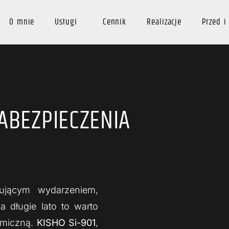
O mnie
Usługi
Cennik
Realizacje
Przed i
BEZPIECZENIA
jącym wydarzeniem,
 długie lato to warto
amiczną.
KISHO Si-901
,